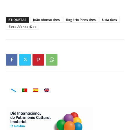
ETIQUETAS
João Afonso @es
Rogério Pires @es
Uxía @es
Zeca Afonso @es