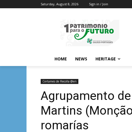
Saturday, August 8, 2026
Sign in / Join
HOME
NEWS
HERITAGE
Certames de Recolla @en
Agrupamento de 
Martins (Monção
romarías