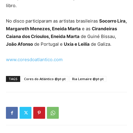
libro.
No disco participaram as artistas brasileiras
Socorro Lira,
Margareth Menezes, Eneida Marta
e as
Cirandeiras
Caiana dos Crioulos, Eneida Marta
de Guiné Bissau,
João Afonso
de Portugal e
Uxía e Leilía
de Galiza.
www.coresdoatlantico.com
TAGS
Cores do Atlántico @pt-pt
Ria Lemaire @pt-pt