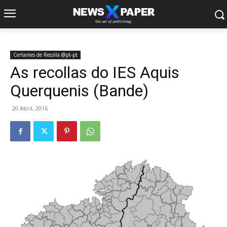
Certames de Recolla @pt-pt
As recollas do IES Aquis
Querquenis (Bande)
20 Abril, 2016