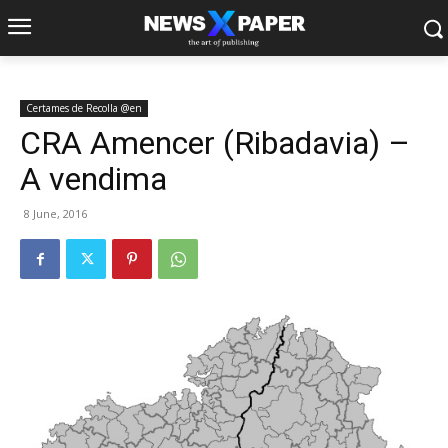
Certames de Recolla @en
CRA Amencer (Ribadavia) –
A vendima
8 June, 2016