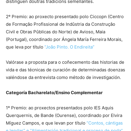
distinguen doutras tradicións semellantes.
2º Premio: ao proxecto presentado polo Ciccopn (Centro
de Formaçâo Profissional de Indûstria da Construçâo
Civil e Obras Pûblicas do Norte) de Avioso, Maia
(Portugal), coordinado por Ángela María Ferreira Morais,
que leva por título
“João Pinto. O Endireita”
Valórase a proposta para o coñecemento das historias de
vida e das técnicas de curación de determinadas doenzas
valéndose da entrevista como método de investigación.
Categoría Bacharelato/Ensino Complementar
1º Premio: ao proxectos presentados polo IES Aquis
Querquernis, de Bande (Ourense), coordinado por Elvira
Míguez Campos, e que levan por título
“Contos, cántigas
e lendas” e “Alimentación tradicional e proceso de poda”