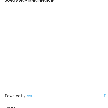
JOGOS DA MINHA INFÂNCIA
Powered by
Issuu
Pu