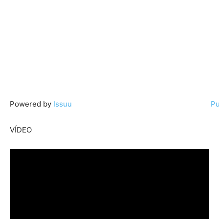
Powered by
Issuu
Pu
VÍDEO