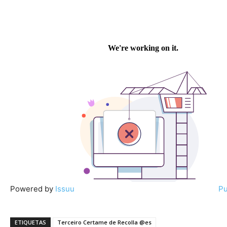
Powered by
Issuu
Pu
ETIQUETAS
Terceiro Certame de Recolla @es