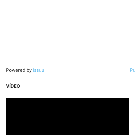
Powered by
Issuu
Pu
VÍDEO