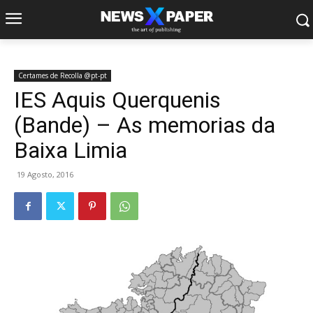
Certames de Recolla @pt-pt
IES Aquis Querquenis
(Bande) – As memorias da
Baixa Limia
19 Agosto, 2016