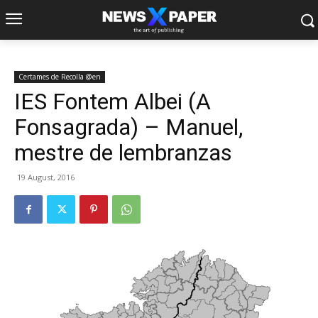
Certames de Recolla @en
IES Fontem Albei (A
Fonsagrada) – Manuel,
mestre de lembranzas
19 August, 2016