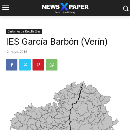
Certames de Recolla @es
IES García Barbón (Verín)
2 mayo, 2016