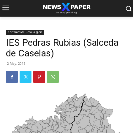
Certames de Recolla @en
IES Pedras Rubias (Salceda
de Caselas)
2 May, 2016