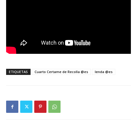
ETIQUETAS
Cuarto Certame de Recolla @es
lenda @es