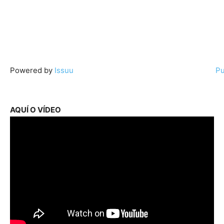
Powered by
Issuu
Pu
AQUÍ O VÍDEO