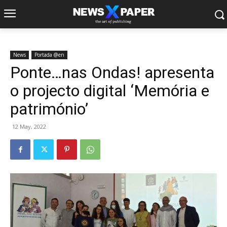
News
Portada @en
Ponte…nas Ondas! apresenta
o projecto digital ‘Memória e
património’
12 May, 2022