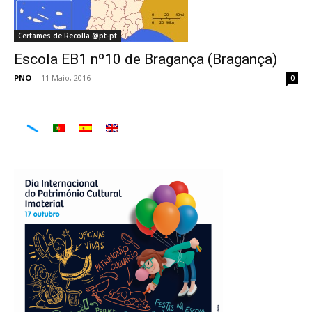
Certames de Recolla @pt-pt
Escola EB1 nº10 de Bragança (Bragança)
PNO
-
11 Maio, 2016
0