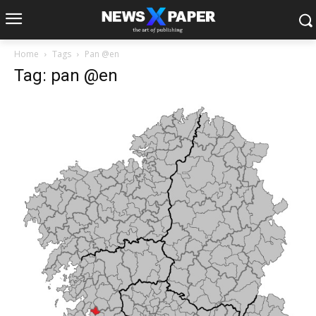
Home
Tags
Pan @en
Tag: pan @en