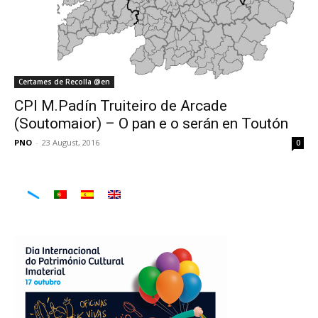
Certames de Recolla @en
CPI M.Padín Truiteiro de Arcade
(Soutomaior) – O pan e o serán en Toutón
PNO
-
23 August, 2016
0