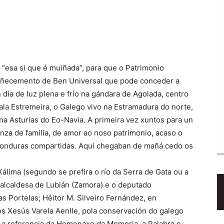
“esa si que é muiñada”, para que o Patrimonio
coñecemento de Ben Universal que pode conceder a
ía de luz plena e frío na gándara de Agolada, centro
ala Estremeira, o Galego vivo na Estramadura do norte,
na Asturias do Eo-Navia. A primeira vez xuntos para un
anza de familia, de amor ao noso patrimonio, acaso o
is fonduras compartidas. Aquí chegaban de mañá cedo os
 Xálima (segundo se prefira o río da Serra de Gata ou a
a alcaldesa de Lubián (Zamora) e o deputado
s Portelas; Héitor M. Silveiro Fernández, en
os Xesús Varela Aenlle, pola conservación do galego
er a referencia da Homenaxe da Memoria, a Palabra e