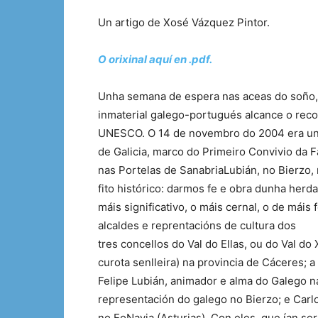
Un artigo de Xosé Vázquez Pintor.
O orixinal aquí en .pdf.
Unha semana de espera nas aceas do soño, 
inmaterial galego-portugués alcance o re
UNESCO. O 14 de novembro do 2004 era un d
de Galicia, marco do Primeiro Convivio da F
nas Portelas de SanabriaLubián, no Bierzo, 
fito histórico: darmos fe e obra dunha herd
máis significativo, o máis cernal, o de má
alcaldes e reprentacións de cultura dos
tres concellos do Val do Ellas, ou do Val do
curota senlleira) na provincia de Cáceres; 
Felipe Lubián, animador e alma do Galego na
representación do galego no Bierzo; e Carl
no EoNavia (Asturias). Con eles, que ían s