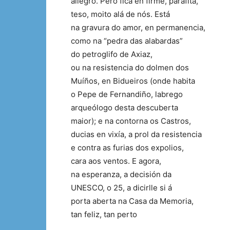
allegro. Pero fica en firme, parafita,
teso, moito alá de nós. Está
na gravura do amor, en permanencia,
como na “pedra das alabardas”
do petroglifo de Axiaz,
ou na resistencia do dolmen dos
Muíños, en Bidueiros (onde habita
o Pepe de Fernandiño, labrego
arqueólogo desta descuberta
maior); e na contorna os Castros,
ducias en vixía, a prol da resistencia
e contra as furias dos expolios,
cara aos ventos. E agora,
na esperanza, a decisión da
UNESCO, o 25, a dicirlle si á
porta aberta na Casa da Memoria,
tan feliz, tan perto