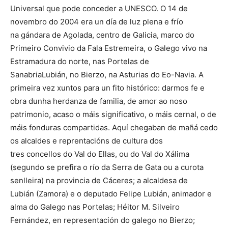
Universal que pode conceder a UNESCO. O 14 de
novembro do 2004 era un día de luz plena e frío
na gándara de Agolada, centro de Galicia, marco do
Primeiro Convivio da Fala Estremeira, o Galego vivo na
Estramadura do norte, nas Portelas de
SanabriaLubián, no Bierzo, na Asturias do Eo-Navia. A
primeira vez xuntos para un fito histórico: darmos fe e
obra dunha herdanza de familia, de amor ao noso
patrimonio, acaso o máis significativo, o máis cernal, o de
máis fonduras compartidas. Aquí chegaban de mañá cedo
os alcaldes e reprentacións de cultura dos
tres concellos do Val do Ellas, ou do Val do Xálima
(segundo se prefira o río da Serra de Gata ou a curota
senlleira) na provincia de Cáceres; a alcaldesa de
Lubián (Zamora) e o deputado Felipe Lubián, animador e
alma do Galego nas Portelas; Héitor M. Silveiro
Fernández, en representación do galego no Bierzo;