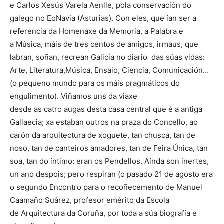
e Carlos Xesús Varela Aenlle, pola conservación do
galego no EoNavia (Asturias). Con eles, que ían ser a
referencia da Homenaxe da Memoria, a Palabra e
a Música, máis de tres centos de amigos, irmaus, que
labran, soñan, recrean Galicia no diario das súas vidas:
Arte, Literatura,Música, Ensaio, Ciencia, Comunicación…
(o pequeno mundo para os máis pragmáticos do
engulimento). Viñamos uns da viaxe
desde as catro augas desta casa central que é a antiga
Gallaecia; xa estaban outros na praza do Concello, ao
carón da arquitectura de xoguete, tan chusca, tan de
noso, tan de canteiros amadores, tan de Feira Única, tan
soa, tan do íntimo: eran os Pendellos. Aínda son inertes,
un ano despois; pero respiran (o pasado 21 de agosto era
o segundo Encontro para o recoñecemento de Manuel
Caamaño Suárez, profesor emérito da Escola
de Arquitectura da Coruña, por toda a súa biografía e