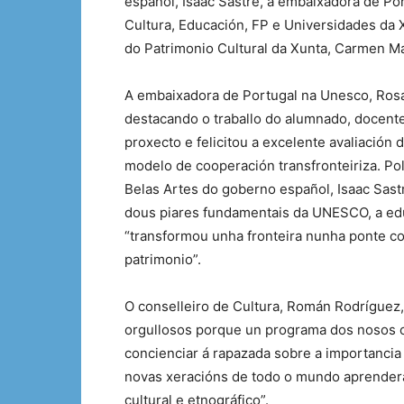
español, Isaac Sastre, a embaixadora de Po
Cultura, Educación, FP e Universidades da X
do Patrimonio Cultural da Xunta, Carmen Ma
A embaixadora de Portugal na Unesco, Rosa 
destacando o traballo do alumnado, docente
proxecto e felicitou a excelente avaliació
modelo de cooperación transfronteiriza. Pol
Belas Artes do goberno español, Isaac Sast
dous piares fundamentais da UNESCO, a educ
“transformou unha fronteira nunha ponte co
patrimonio”.
O conselleiro de Cultura, Román Rodríguez
orgullosos porque un programa dos nosos ce
concienciar á rapazada sobre a importancia 
novas xeracións de todo o mundo aprenderán
cultural e etnográfico”.