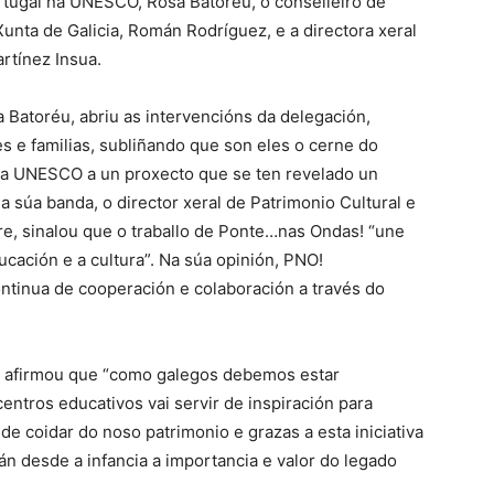
rtugal na UNESCO, Rosa Batoréu, o conselleiro de
unta de Galicia, Román Rodríguez, e a directora xeral
rtínez Insua.
Batoréu, abriu as intervencións da delegación,
s e familias, subliñando que son eles o cerne do
n da UNESCO a un proxecto que se ten revelado un
a súa banda, o director xeral de Patrimonio Cultural e
re, sinalou que o traballo de Ponte…nas Ondas! “une
ación e a cultura”. Na súa opinión, PNO!
ntinua de cooperación e colaboración a través do
, afirmou que “como galegos debemos estar
ntros educativos vai servir de inspiración para
de coidar do noso patrimonio e grazas a esta iniciativa
 desde a infancia a importancia e valor do legado