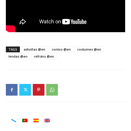
TAGS
adiviñas @en
contos @en
costumes @en
lendas @en
refráns @en