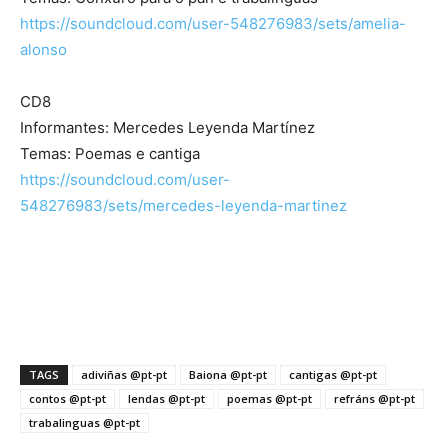
https://soundcloud.com/user-548276983/sets/amelia-
alonso
CD8
Informantes: Mercedes Leyenda Martínez
Temas: Poemas e cantiga
https://soundcloud.com/user-
548276983/sets/mercedes-leyenda-martinez
TAGS
adiviñas @pt-pt
Baiona @pt-pt
cantigas @pt-pt
contos @pt-pt
lendas @pt-pt
poemas @pt-pt
refráns @pt-pt
trabalinguas @pt-pt