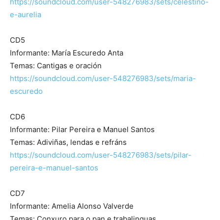
https://soundcloud.com/user-548276983/sets/celestino-
e-aurelia
CD5
Informante: María Escuredo Anta
Temas: Cantigas e oración
https://soundcloud.com/user-548276983/sets/maria-
escuredo
CD6
Informante: Pilar Pereira e Manuel Santos
Temas: Adiviñas, lendas e refráns
https://soundcloud.com/user-548276983/sets/pilar-
pereira-e-manuel-santos
CD7
Informante: Amelia Alonso Valverde
Temas: Conxuro para o pan e trabalinguas