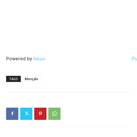
Powered by
Issuu
Pu
TAGS
Monção