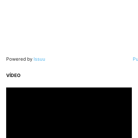
Powered by
Issuu
Pu
VÍDEO