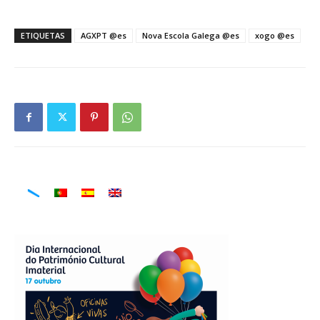
ETIQUETAS
AGXPT @es
Nova Escola Galega @es
xogo @es