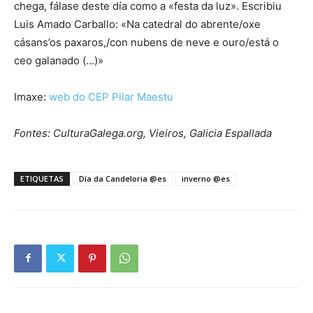
chega, fálase deste día como a «festa da luz». Escribiu
Luis Amado Carballo: «Na catedral do abrente/oxe
cásans’os paxaros,/con nubens de neve e ouro/está o
ceo galanado (…)»
Imaxe:
web do CEP Pilar Maestu
Fontes: CulturaGalega.org, Vieiros, Galicia Espallada
ETIQUETAS
Día da Candeloria @es
inverno @es