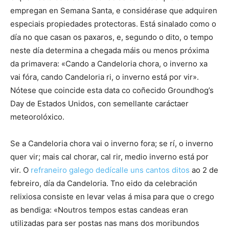
empregan en Semana Santa, e considérase que adquiren
especiais propiedades protectoras. Está sinalado como o
día no que casan os paxaros, e, segundo o dito, o tempo
neste día determina a chegada máis ou menos próxima
da primavera: «Cando a Candeloria chora, o inverno xa
vai fóra, cando Candeloria ri, o inverno está por vir».
Nótese que coincide esta data co coñecido Groundhog’s
Day de Estados Unidos, con semellante caráctaer
meteorolóxico.
Se a Candeloria chora vai o inverno fora; se rí, o inverno
quer vir; mais cal chorar, cal rir, medio inverno está por
vir. O
refraneiro galego dedícalle uns cantos ditos
ao 2 de
febreiro, día da Candeloria. Tno eido da celebración
relixiosa consiste en levar velas á misa para que o crego
as bendiga: «Noutros tempos estas candeas eran
utilizadas para ser postas nas mans dos moribundos