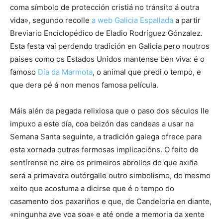
coma símbolo de protección cristiá no tránsito á outra
vida», segundo recolle
a web Galicia Espallada
a partir
Breviario Enciclopédico de Eladio Rodríguez Gónzalez.
Esta festa vai perdendo tradición en Galicia pero noutros
países como os Estados Unidos mantense ben viva: é o
famoso
Día da Marmota
, o animal que predi o tempo, e
que dera pé á non menos famosa película.
Máis alén da pegada relixiosa que o paso dos séculos lle
impuxo a este día, coa beizón das candeas a usar na
Semana Santa seguinte, a tradición galega ofrece para
esta xornada outras fermosas implicacións. O feito de
sentírense no aire os primeiros abrollos do que axiña
será a primavera outórgalle outro simbolismo, do mesmo
xeito que acostuma a dicirse que é o tempo do
casamento dos paxariños e que, de Candeloria en diante,
«ningunha ave voa soa» e até onde a memoria da xente