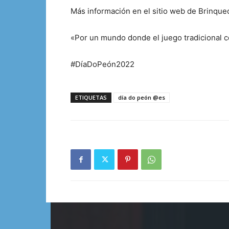
Más información en el sitio web de Brinque
«Por un mundo donde el juego tradicional c
#DíaDoPeón2022
ETIQUETAS
día do peón @es