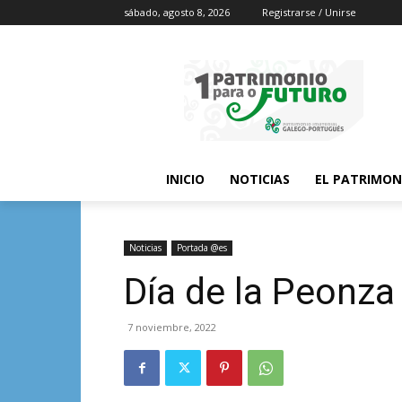
sábado, agosto 8, 2026
Registrarse / Unirse
INICIO
NOTICIAS
EL PATRIMON
Noticias
Portada @es
Día de la Peonza
7 noviembre, 2022