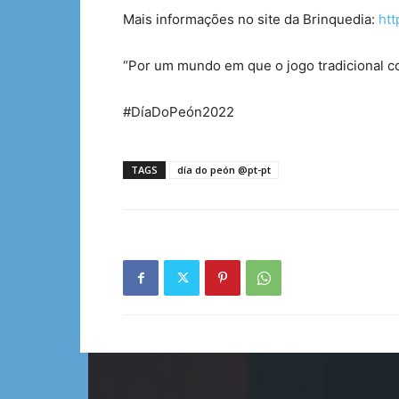
Mais informações no site da Brinquedia:
htt
“Por um mundo em que o jogo tradicional con
#DíaDoPeón2022
TAGS
día do peón @pt-pt