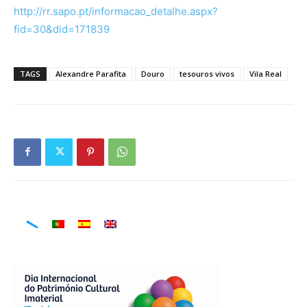
http://rr.sapo.pt/informacao_detalhe.aspx?
fid=30&did=171839
TAGS
Alexandre Parafita
Douro
tesouros vivos
Vila Real