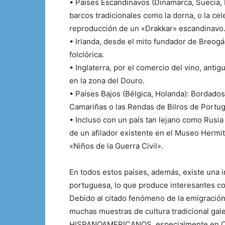
• Países Escandinavos (Dinamarca, Suecia, N
barcos tradicionales como la dorna, o la ce
reproducción de un «Drakkar» escandinavo
• Irlanda, desde el mito fundador de Breogá
folclórica.
• Inglaterra, por el comercio del vino, ant
en la zona del Douro.
• Países Bajos (Bélgica, Holanda): Bordados
Camariñas o las Rendas de Bilros de Portug
• Incluso con un país tan lejano como Rusia
de un afilador existente en el Museo Hermi
«Niños de la Guerra Civil».
En todos estos países, además, existe una 
portuguesa, lo que produce interesantes co
Debido al citado fenómeno de la emigració
muchas muestras de cultura tradicional ga
HISPANOAMERICANOS, especialmente en Cub