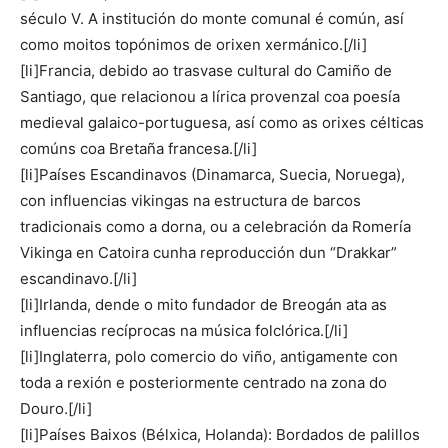
século V. A institución do monte comunal é común, así
como moitos topónimos de orixen xermánico.[/li]
[li]Francia, debido ao trasvase cultural do Camiño de
Santiago, que relacionou a lírica provenzal coa poesía
medieval galaico-portuguesa, así como as orixes célticas
comúns coa Bretaña francesa.[/li]
[li]Países Escandinavos (Dinamarca, Suecia, Noruega),
con influencias vikingas na estructura de barcos
tradicionais como a dorna, ou a celebración da Romería
Vikinga en Catoira cunha reproducción dun “Drakkar”
escandinavo.[/li]
[li]Irlanda, dende o mito fundador de Breogán ata as
influencias recíprocas na música folclórica.[/li]
[li]Inglaterra, polo comercio do viño, antigamente con
toda a rexión e posteriormente centrado na zona do
Douro.[/li]
[li]Países Baixos (Bélxica, Holanda): Bordados de palillos