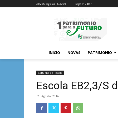
Xoves, Agosto 6, 2026
Sign in / Join
INICIO
NOVAS
PATRIMONIO
Certames de Recolla
Escola EB2,3/S 
23 Agosto, 2016