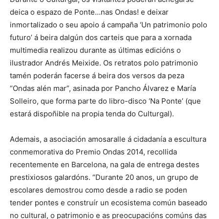
deica o espazo de Ponte…nas Ondas! e deixar
inmortalizado o seu apoio á campaña ‘Un patrimonio polo
futuro’ á beira dalgún dos carteis que para a xornada
multimedia realizou durante as últimas edicións o
ilustrador Andrés Meixide. Os retratos polo patrimonio
tamén poderán facerse á beira dos versos da peza
“Ondas alén mar”, asinada por Pancho Álvarez e María
Solleiro, que forma parte do libro-disco ‘Na Ponte’ (que
estará dispoñible na propia tenda do Culturgal).
Ademais, a asociación amosaralle á cidadanía a escultura
conmemorativa do Premio Ondas 2014, recollida
recentemente en Barcelona, na gala de entrega destes
prestixiosos galardóns. “Durante 20 anos, un grupo de
escolares demostrou como desde a radio se poden
tender pontes e construír un ecosistema común baseado
no cultural, o patrimonio e as preocupacións comúns das