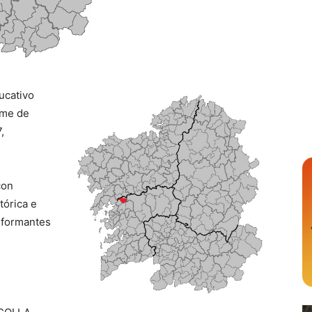
ucativo
ame de
,
con
tórica e
informantes