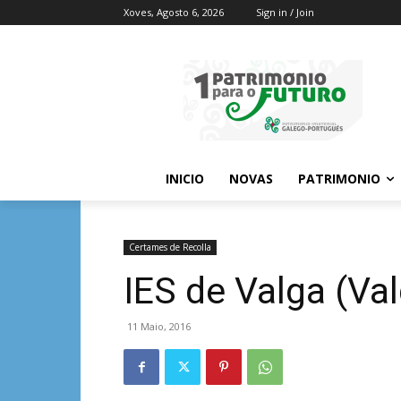
Xoves, Agosto 6, 2026
Sign in / Join
INICIO
NOVAS
PATRIMONIO
Certames de Recolla
IES de Valga (Va
11 Maio, 2016