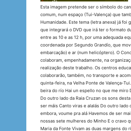
Esta imagem pretende ser o símbolo do can
comum, num espaço (Tui-Valença) que tamb
Humanidade. Este tema (letra anexa) já foi 
que integrará o DVD que irá ter o formato du
entre as 10 e as 12 h, por uma adequada eq
coordenada por Segundo Grandío, que movi
embarcação) e ar (num helicóptero). O Conc
colaboram, empenhadamente, na organização
realização deste trabalho. Os centros educ
colaborarão, também, no transporte e acom
quinta-feira, na Velha Ponte de Valença-Tui
beira do río Hai un espello no que me miro
Do outro lado da Raia Cruzan os sons dest
ser máis Canto viras e alalás Do outro lad
embora, voume pra alá Havemos de ser mais
nossas sete mulheres do Minho E o cravo q
Maria da Fonte Vivam as duas margens do 