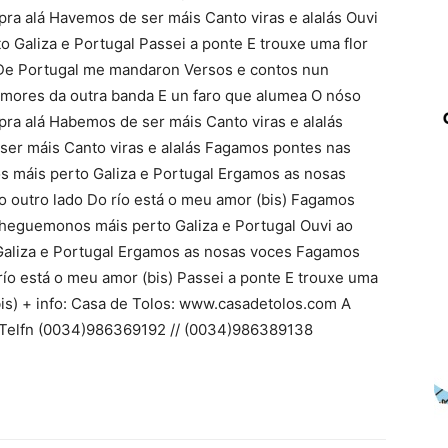
ra alá Havemos de ser máis Canto viras e alalás Ouvi
o Galiza e Portugal Passei a ponte E trouxe uma flor
) De Portugal me mandaron Versos e contos nun
 amores da outra banda E un faro que alumea O nóso
ra alá Habemos de ser máis Canto viras e alalás
er máis Canto viras e alalás Fagamos pontes nas
máis perto Galiza e Portugal Ergamos as nosas
outro lado Do río está o meu amor (bis) Fagamos
heguemonos máis perto Galiza e Portugal Ouvi ao
 Galiza e Portugal Ergamos as nosas voces Fagamos
ío está o meu amor (bis) Passei a ponte E trouxe uma
bis) + info: Casa de Tolos: www.casadetolos.com A
 Telfn (0034)986369192 // (0034)986389138