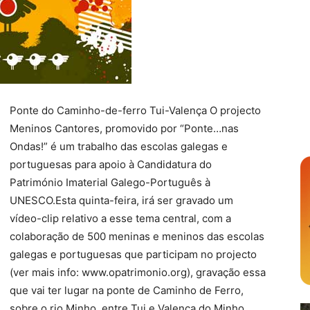
Ponte do Caminho-de-ferro Tui-Valença O projecto
Meninos Cantores, promovido por “Ponte…nas
Ondas!” é um trabalho das escolas galegas e
portuguesas para apoio à Candidatura do
Património Imaterial Galego-Português à
UNESCO.Esta quinta-feira, irá ser gravado um
vídeo-clip relativo a esse tema central, com a
colaboração de 500 meninas e meninos das escolas
galegas e portuguesas que participam no projecto
(ver mais info: www.opatrimonio.org), gravação essa
que vai ter lugar na ponte de Caminho de Ferro,
sobre o rio Minho, entre Tui e Valença do Minho.