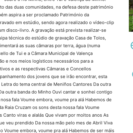
to das duas comunidades, na defesa deste património
ém aspira a ser proclamado Património da
gravado em estúdio, sendo agora realizado o vídeo-clip
m disco-livro. A gravação está prevista realizar-se
uipa técnica do estúdio de gravação Casa de Tolos,
mentará as suas câmaras por terra, água (numa
ello de Tui e a Câmara Municipal de Valença
 e nos meios logísticos necessários para a
ativos e as respectivas Câmaras e Concellos
panhamento dos jovens que se irão encontrar, esta
. Letra do tema central de Meniños Cantores Da outra
 Da outra banda do Minho Ouvi cantar e sonhei contigo
a nosa fala Voume embora, voume pra alá Habemos de
o da Raia Cruzam os sons desta nossa fala Voume
 Canto viras e alalás Que vivam por moitos anos As
ue veu prendido Da nossa mão pelo mes de Abril Viva
rio Voume embora, voume pra alá Habemos de ser máis