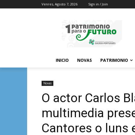
Venres, Agosto 7, 2026
Sign in / Join
INICIO
NOVAS
PATRIMONIO
Novas
O actor Carlos B
multimedia pres
Cantores o luns 