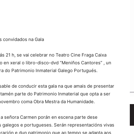
s convidados na Gala
s 21 h, se vai celebrar no Teatro Cine Fraga Caixa
co en xeral o libro-disco-dvd “Meniños Cantores” , un
ra do Patrimonio Inmaterial Galego Portugués.
sable de conducir esta gala na que amais de presentar
tamén parte do Patrimonio Inmaterial que opta a ser
novembro coma Obra Mestra da Humanidade.
 e a señora Carmen porán en escena parte dese
 galegos e portugueses. Serán representacións vivas
eración e dun patrimonio que ao tempo se adapta aos