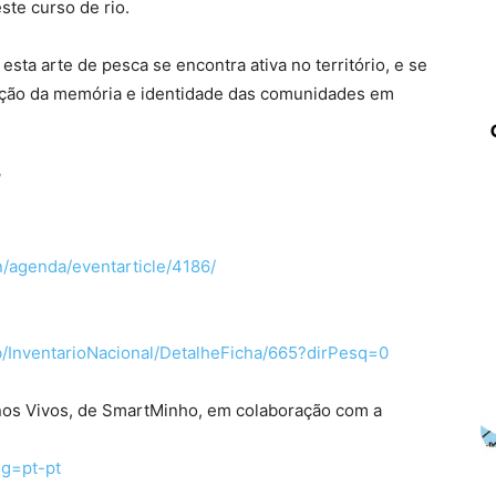
ste curso de rio.
ta arte de pesca se encontra ativa no território, e se
ução da memória e identidade das comunidades em
l
n/agenda/eventarticle/4186/
b/InventarioNacional/DetalheFicha/665?dirPesq=0
nos Vivos, de SmartMinho, em colaboração com a
ng=pt-pt