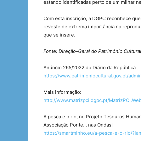
estando identificadas perto de um milhar ne
Com esta inscrição, a DGPC reconhece que es
reveste de extrema importância na reprod
que se insere.
Fonte: Direção-Geral do Património Cultura
Anúncio 265/2022 do Diário da República
https://www.patrimoniocultural.gov.pt/admi
Mais informação:
http://www.matrizpci.dgpc.pt/MatrizPCI.We
A pesca e o rio, no Projeto Tesouros Huma
Associação Ponte… nas Ondas!
https://smartminho.eu/a-pesca-e-o-rio/?la