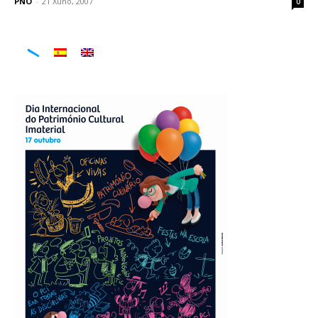
PNO
-
21 Xuño, 2007
0