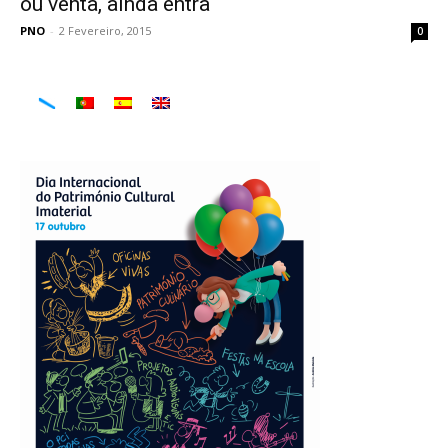
ou venta, aínda entra
PNO
-
2 Fevereiro, 2015
0