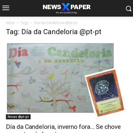
Início
Tags
Día da Candeloria @pt-pt
Tag: Día da Candeloria @pt-pt
Novas @pt-pt
Día da Candeloria, inverno fora… Se chove