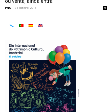
ou venta, aínda entra
PNO
-
2 Febreiro, 2015
0