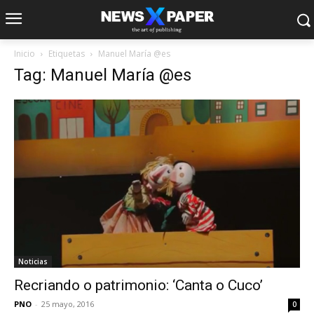
Inicio
Etiquetas
Manuel María @es
Tag: Manuel María @es
Noticias
Recriando o patrimonio: ‘Canta o Cuco’
PNO
-
25 mayo, 2016
0