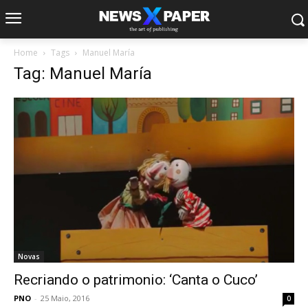
Home
Tags
Manuel María
Tag: Manuel María
Novas
Recriando o patrimonio: ‘Canta o Cuco’
PNO
-
25 Maio, 2016
0