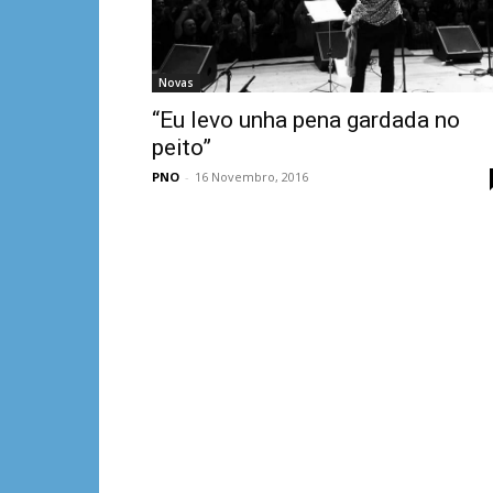
Novas
“Eu levo unha pena gardada no
peito”
PNO
-
16 Novembro, 2016