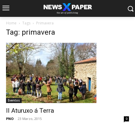
Home
Tags
Primavera
Tag: primavera
Eventos
II Aturuxo á Terra
PNO
-
23 Marzo, 2015
0