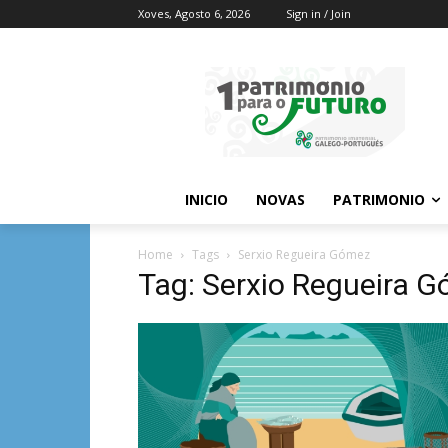
Xoves, Agosto 6, 2026
Sign in / Join
INICIO
NOVAS
PATRIMONIO
Home
Tags
Serxio Regueira Gómez
Tag: Serxio Regueira 