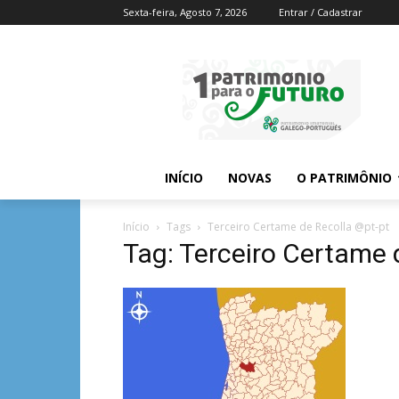
Sexta-feira, Agosto 7, 2026
Entrar / Cadastrar
INÍCIO
NOVAS
O PATRIMÔNIO
Início
Tags
Terceiro Certame de Recolla @pt-pt
Tag: Terceiro Certame 