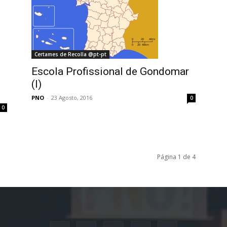
Certames de Recolla @pt-pt
Escola Profissional de Gondomar
(I)
PNO
-
23 Agosto, 2016
0
0
Página 1 de 4