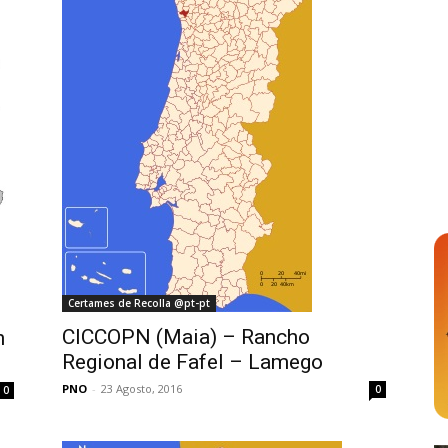
Certames de Recolla @pt-pt
CICCOPN (Maia) – Rancho
n
Regional de Fafel – Lamego
PNO
-
23 Agosto, 2016
0
0