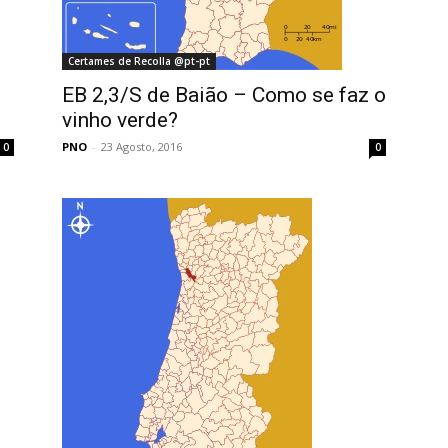
Certames de Recolla @pt-pt
EB 2,3/S de Baião – Como se faz o
vinho verde?
PNO
-
23 Agosto, 2016
0
0