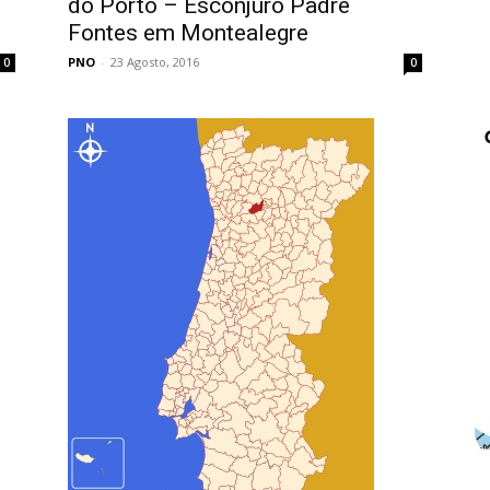
do Porto – Esconjuro Padre
Fontes em Montealegre
PNO
-
23 Agosto, 2016
0
0