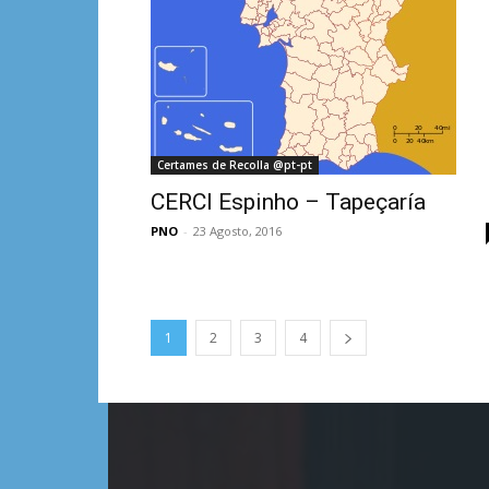
Certames de Recolla @pt-pt
CERCI Espinho – Tapeçaría
PNO
-
23 Agosto, 2016
1
2
3
4