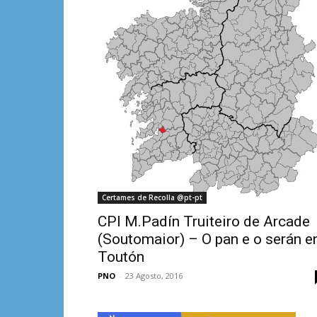
Certames de Recolla @pt-pt
CPI M.Padín Truiteiro de Arcade
(Soutomaior) – O pan e o serán e
Toutón
PNO
-
23 Agosto, 2016