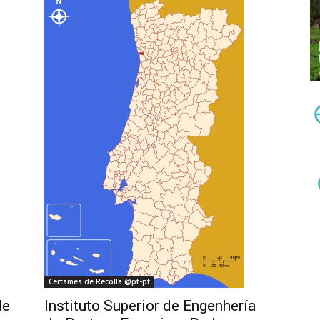
Certames de Recolla @pt-pt
de
Instituto Superior de Engenhería