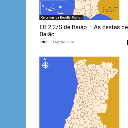
Certames de Recolla @pt-pt
EB 2,3/S de Baião – As cestas de
Baião
PNO
-
23 Agosto, 2016