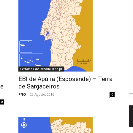
Certames de Recolla @pt-pt
EBI de Apúlia (Esposende) – Terra
 e
de Sargaceiros
PNO
-
23 Agosto, 2016
0
0