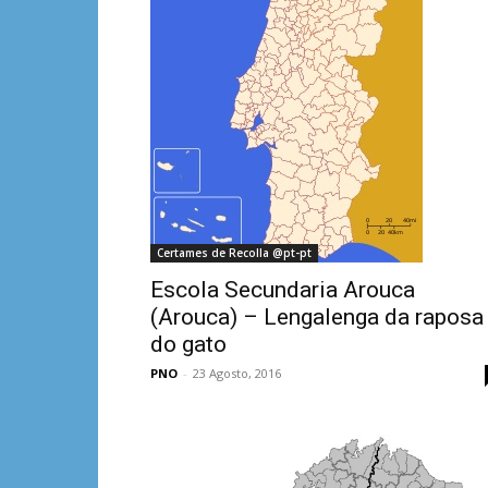
Certames de Recolla @pt-pt
Escola Secundaria Arouca
(Arouca) – Lengalenga da raposa
do gato
PNO
-
23 Agosto, 2016