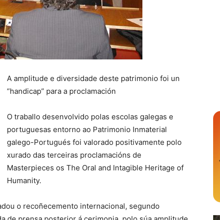
A amplitude e diversidade deste patrimonio foi un
“handicap” para a proclamación
O traballo desenvolvido polas escolas galegas e
portuguesas entorno ao Patrimonio Inmaterial
galego-Portugués foi valorado positivamente polo
xurado das terceiras proclamacións de
Masterpieces os The Oral and Intagible Heritage of
Humanity.
cadou o recoñecemento internacional, segundo
 de prensa posterior á cerimonia, polo súa amplitude