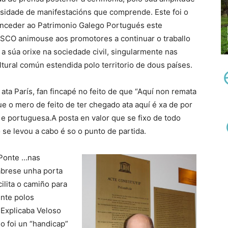
ersidade de manifestacións que comprende. Este foi o
onceder ao Patrimonio Galego Portugués este
SCO animouse aos promotores a continuar o traballo
a súa orixe na sociedade civil, singularmente nas
ltural común estendida polo territorio de dous países.
ta París, fan fincapé no feito de que “Aquí non remata
e o mero de feito de ter chegado ata aquí é xa de por
a e portuguesa.A posta en valor que se fixo de todo
se levou a cabo é so o punto de partida.
 Ponte …nas
ábrese unha porta
acilita o camiño para
ente polos
 Explicaba Veloso
o foi un “handicap”