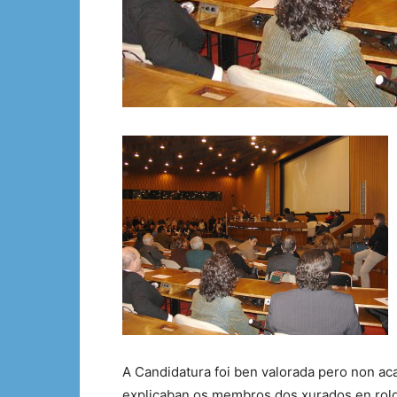
A Candidatura foi ben valorada pero non a
explicaban os membros dos xurados en rolda