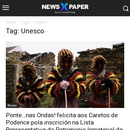
Home
Tags
Unesco
Tag: Unesco
Novas
Ponte…nas Ondas! felicita aos Caretos de
Podence pola inscrición na Lista
Representativa do Patrimonio Inmaterial da