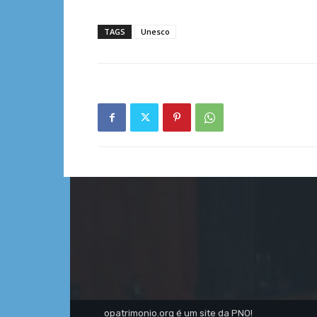
TAGS
Unesco
opatrimonio.org é um site da PNO!