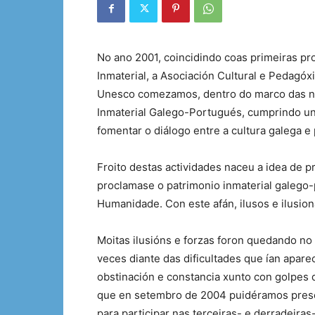
No ano 2001, coincidindo coas primeiras p
Inmaterial, a Asociación Cultural e Pedagó
Unesco comezamos, dentro do marco das nosa
Inmaterial Galego-Portugués, cumprindo u
fomentar o diálogo entre a cultura galega e
Froito destas actividades naceu a idea de 
proclamase o patrimonio inmaterial galego
Humanidade. Con este afán, ilusos e ilusion
Moitas ilusións e forzas foron quedando no 
veces diante das dificultades que ían apare
obstinación e constancia xunto con golpes d
que en setembro de 2004 puidéramos prese
para participar nas terceiras- e derradeira