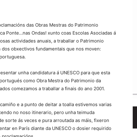
roclamacións das Obras Mestras do Patrimonio
xica Ponte…nas Ondas! xunto coas Escolas Asociadas á
s actividades anuais, a traballar o Patrimonio
n dos obxectivos fundamentais que nos moven:
 portuguesa.
presentar unha candidatura á UNESCO para que esta
-portugués como Obra Mestra do Patrimonio da
ados comezamos a traballar a finais do ano 2001.
camiño e a punto de deitar a toalla estivemos varias
cendo no noso itinerario, pero unha teimuda
e sorte ás veces e pura arroutada as máis, fixeron
ntar en París diante da UNESCO o dosier requirido
s- proclamacións.